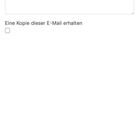
Eine Kopie dieser E-Mail erhalten
Captcha
*
E-Mail senden
Weitere Informationen
Weitere Informationen
Ich freue mich über Ihre Anmerkungen, Anregungen,
Hinweise, Kommentare und Anfragen. Autor von
"Carlos Kleiber. Eine Biografie", Schott, Mainz,
Maximilian Werner und die badische Revolution,
Ortenau