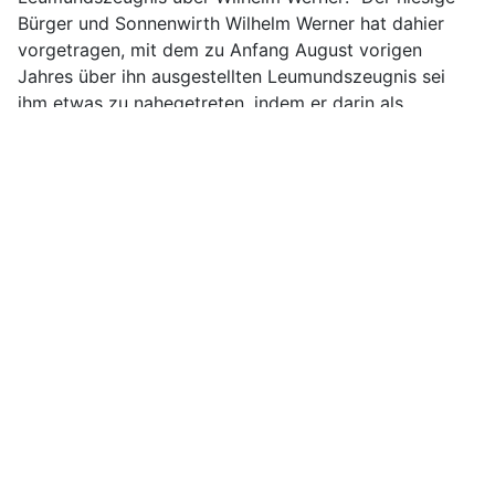
Bürger und Sonnenwirth Wilhelm Werner hat dahier
vorgetragen, mit dem zu Anfang August vorigen
Jahres über ihn ausgestellten Leumundszeugnis sei
ihm etwas zu nahegetreten, indem er darin als
Verführer der übrigen Teilnehmer an der
revolutionären Bewegung bezeichnet worden sei. Wir
kennen nicht mehr den Wortlaut, wohl aber den
Sachverhalt unseres damaligen Zeugnisses und geben
hiezu auf Verlagen folgende einfache Erläuterung: Was
wir über den Charakter des Wilhelm Werner überhaupt,
insbesondere über seine Gemüthlichkeit, aber auch
über seine Temperamentsform gesagt haben, können
wir nicht modifizieren [Ludwig bezieht sich hier auf
sein Leumundszeugnis für den ersten Prozeß] "Die
öffentliche Sage gehe, Sonnenwirth Werner habe das
beste Gemüth unter seinen Brüdern, aber er sei
zugleich, was man in gemeinen Leben zu sagen pflegt,
ein Rappelkopf. Sein Bruder, Schriftverfasser Max